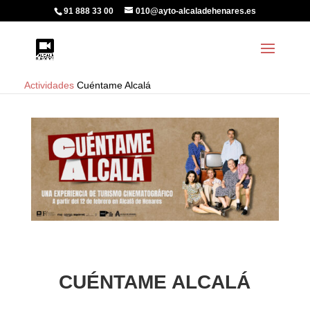
91 888 33 00
010@ayto-alcaladehenares.es
Actividades
Cuéntame Alcalá
CUÉNTAME ALCALÁ