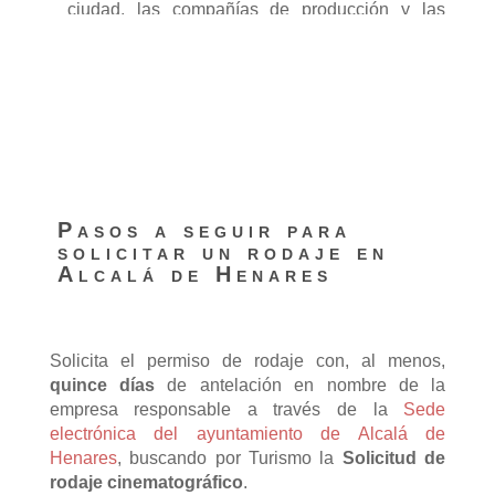
ciudad, las compañías de producción y las
administraciones.
La Alcalá Film Office ofrece sus servicios de
manera gratuita.
Informamos de las Tasas Municipales y
facilitamos la gestión administrativa.
Pasos a seguir para
solicitar un rodaje en
Alcalá de Henares
Solicita el permiso de rodaje con, al menos,
quince días
de antelación en nombre de la
empresa responsable a través de la
Sede
electrónica del ayuntamiento de Alcalá de
Henares
, buscando por Turismo la
Solicitud de
rodaje cinematográfico
.