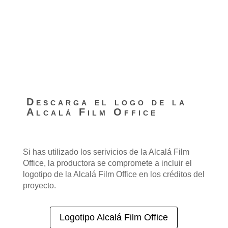
del personal que vaya a trabajar en las
dependencias municipales.
Para agilizar el proceso, envía el comprobante de
registro y la documentación también
a
filmoffice@ayto-alcaladehenares.es.
Descarga el logo de la
Alcalá Film Office
Si has utilizado los serivicios de la Alcalá Film
Office, la productora se compromete a incluir el
logotipo de la Alcalá Film Office en los créditos del
proyecto.
Logotipo Alcalá Film Office