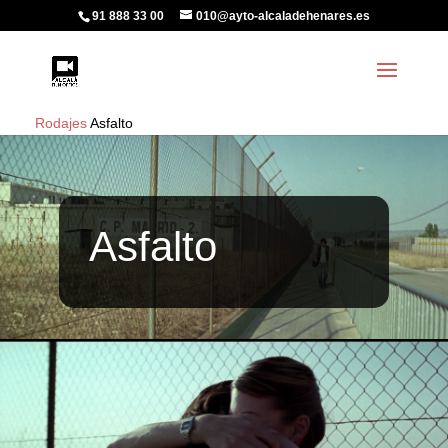
91 888 33 00
010@ayto-alcaladehenares.es
Rodajes
Asfalto
Asfalto