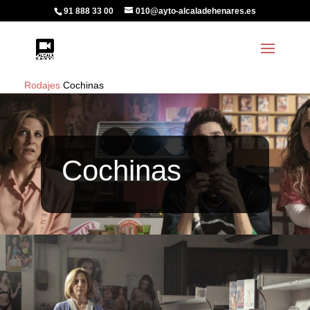
91 888 33 00
010@ayto-alcaladehenares.es
Rodajes
Cochinas
Cochinas