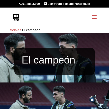
91 888 33 00
010@ayto-alcaladehenares.es
Rodajes
El campeón
El campeón