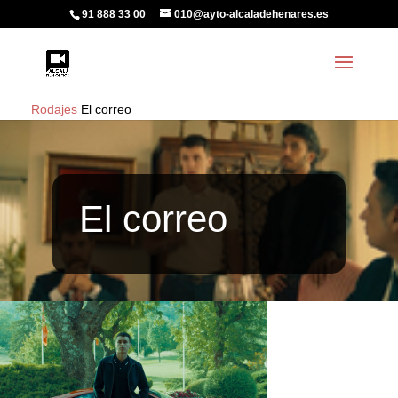
91 888 33 00
010@ayto-alcaladehenares.es
Rodajes
El correo
El correo