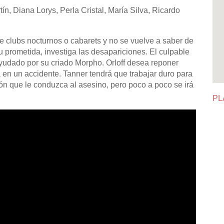
, Diana Lorys, Perla Cristal, María Silva, Ricardo
e clubs nocturnos o cabarets y no se vuelve a saber de
su prometida, investiga las desapariciones. El culpable
 ayudado por su criado Morpho. Orloff desea reponer
da en un accidente. Tanner tendrá que trabajar duro para
ón que le conduzca al asesino, pero poco a poco se irá
PL