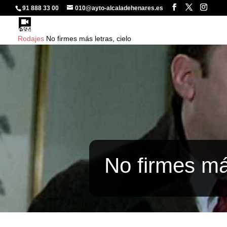
91 888 33 00
010@ayto-alcaladehenares.es
Rodajes
No firmes más letras, cielo
No firmes más