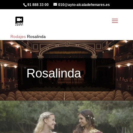
91 888 33 00
010@ayto-alcaladehenares.es
Rodajes
Rosalinda
Rosalinda