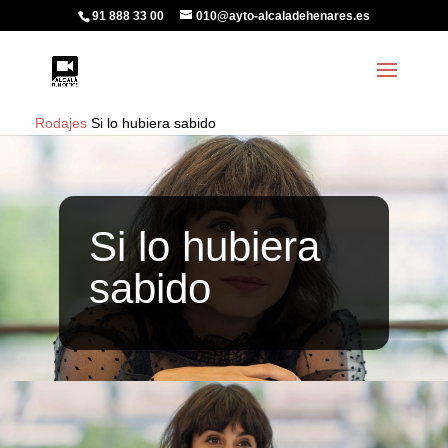
91 888 33 00
010@ayto-alcaladehenares.es
Rodajes
Si lo hubiera sabido
Si lo hubiera
sabido