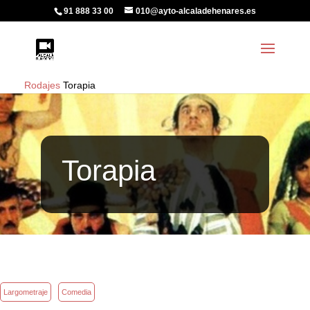
91 888 33 00
010@ayto-alcaladehenares.es
Rodajes
Torapia
Torapia
Largometraje
Comedia