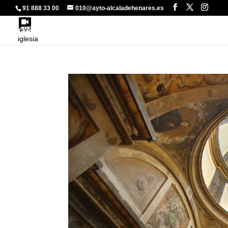
91 888 33 00
010@ayto-alcaladehenares.es
iglesia