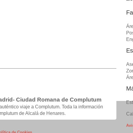
Fa
Áre
Pos
Eng
Es
As
Zo
Áre
Má
Madrid- Ciudad Romana de Complutum
Est
auténtico viaje a Complutum. Toda la información
plutum de Alcalá de Henares.
Cal
Avi
olítica de Cookies