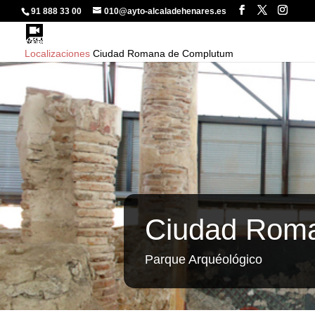
91 888 33 00
010@ayto-alcaladehenares.es
Localizaciones
Ciudad Romana de Complutum
Ciudad Rom
Parque Arquéológico