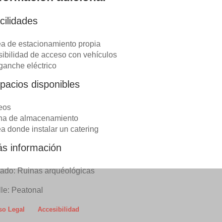
cilidades
a de estacionamiento propia
ibilidad de acceso con vehículos
anche eléctrico
pacios disponibles
eos
na de almacenamiento
a donde instalar un catering
s información
ado: Ruinas arquéológicas
le: Peatonal
so Legal
Accesibilidad