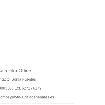
calá Film Office
tacto: Sonia Fuentes
883300 Ext. 6272 / 6279
moffice@ayto-alcaladehenares.es