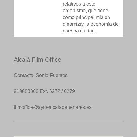
relativos a este
organismo, que tiene
como principal misión
dinamizar la economía de
nuestra ciudad.
Alcalá Film Office
Contacto: Sonia Fuentes
918883300 Ext. 6272 / 6279
filmoffice@ayto-alcaladehenares.es