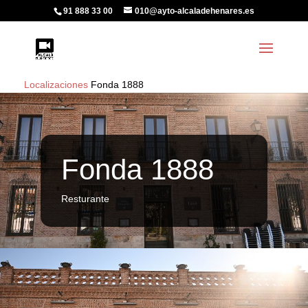
91 888 33 00
010@ayto-alcaladehenares.es
Localizaciones
Fonda 1888
Fonda 1888
Resturante