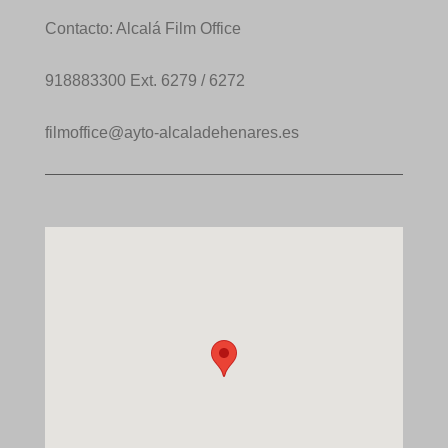
Contacto: Alcalá Film Office
918883300 Ext. 6279 / 6272
filmoffice@ayto-alcaladehenares.es