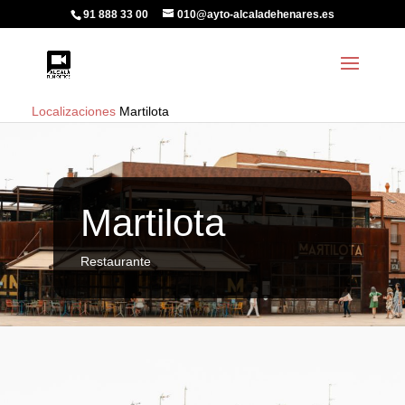
91 888 33 00
010@ayto-alcaladehenares.es
Localizaciones
Martilota
Martilota
Restaurante