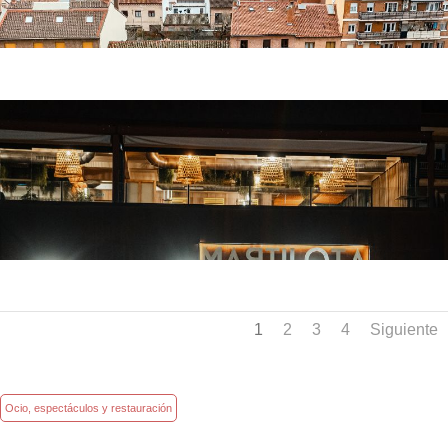
1
2
3
4
Siguiente
Ocio, espectáculos y restauración