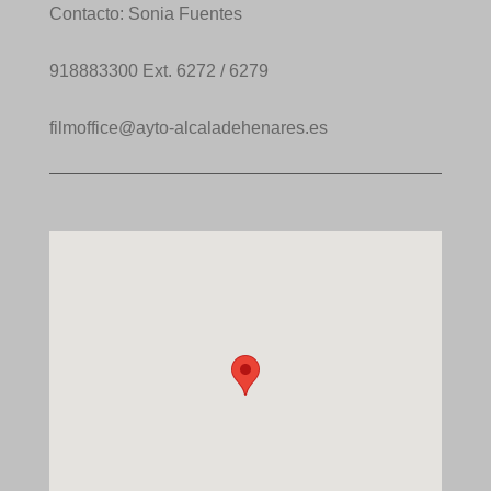
Contacto: Sonia Fuentes
918883300 Ext. 6272 / 6279
filmoffice@ayto-alcaladehenares.es