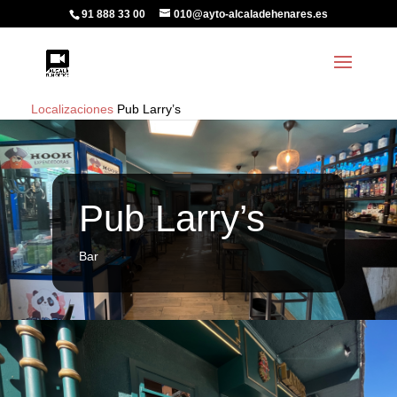
91 888 33 00
010@ayto-alcaladehenares.es
Localizaciones
Pub Larry’s
Pub Larry’s
Bar