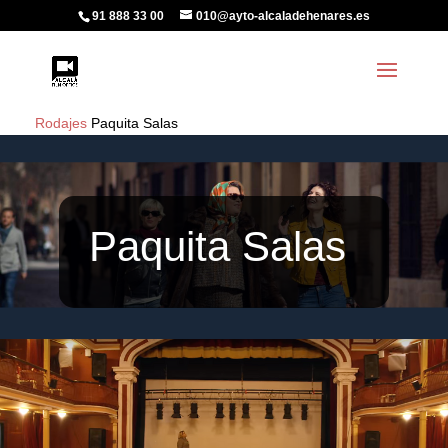
91 888 33 00
010@ayto-alcaladehenares.es
Rodajes
Paquita Salas
Paquita Salas