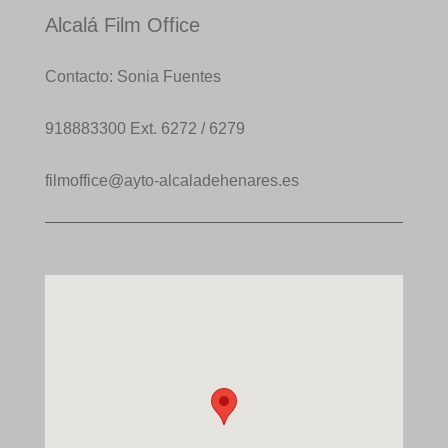
Alcalá Film Office
Contacto: Sonia Fuentes
918883300 Ext. 6272 / 6279
filmoffice@ayto-alcaladehenares.es