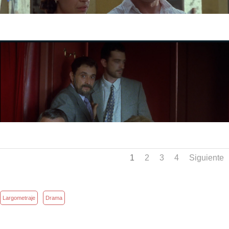
1
2
3
4
Siguiente
Largometraje
Drama