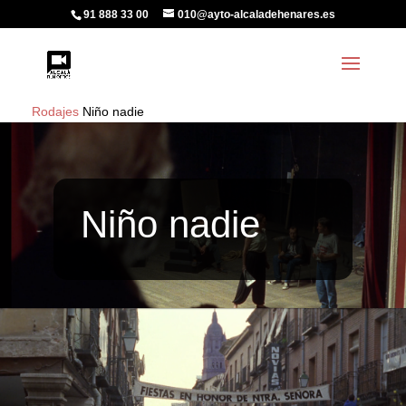
91 888 33 00
010@ayto-alcaladehenares.es
Rodajes
Niño nadie
Niño nadie