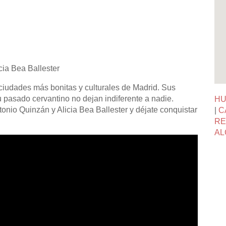
cia Bea Ballester
ciudades más bonitas y culturales de Madrid. Sus
su pasado cervantino no dejan indiferente a nadie.
HU
onio Quinzán y Alicia Bea Ballester y déjate conquistar
|
C
RE
AL