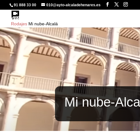
91 888 33 00
010@ayto-alcaladehenares.es
Rodajes
Mi nube-Alcalá
Mi nube-Alca